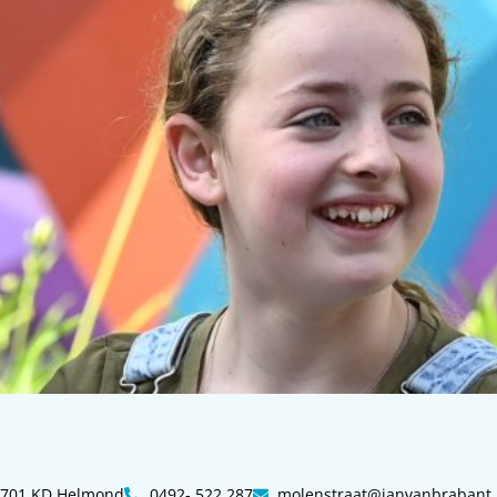
 5701 KD Helmond
0492- 522 287
molenstraat@janvanbrabant.