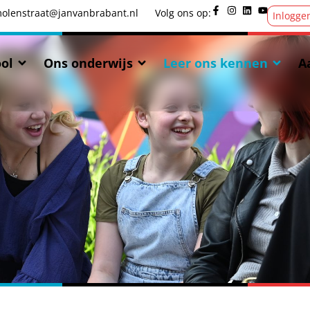
olenstraat@janvanbrabant.nl
Volg ons op:
Inlogge
ol
Ons onderwijs
Leer ons kennen
A