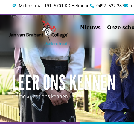
Molenstraat 191, 5701 KD Helmond
0492- 522 287
m
Nieuws
Onze scho
LEER ONS KENNEN
Home
»
Leer ons kennen