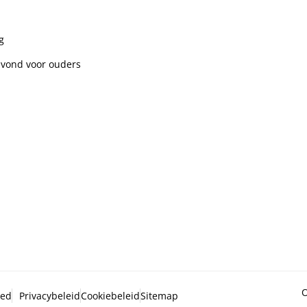
g
avond voor ouders
O
ved
Privacybeleid
Cookiebeleid
Sitemap