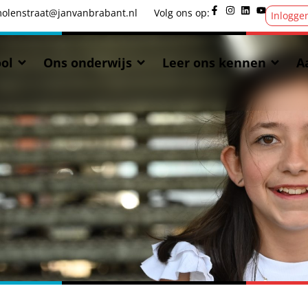
olenstraat@janvanbrabant.nl
Volg ons op:
Inlogge
ol
Ons onderwijs
Leer ons kennen
A