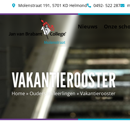
Molenstraat 191, 5701 KD Helmond
0492- 522 287
m
Nieuws
Onze scho
VAKANTIEROOSTER
Home
»
Ouders en leerlingen
»
Vakantierooster