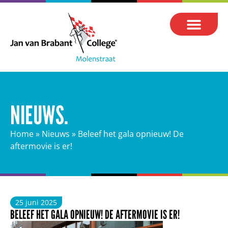
NIEUWS.
Home
»
Nieuws
»
Beleef het gala opnieuw! De
aftermovie is er!
25 juni 2025
BELEEF HET GALA OPNIEUW! DE AFTERMOVIE IS ER!