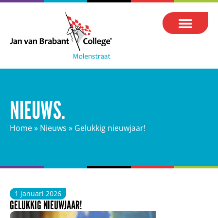
NIEUWS.
Home
»
Nieuws
»
Gelukkig nieuwjaar!
1 januari 2026
GELUKKIG NIEUWJAAR!