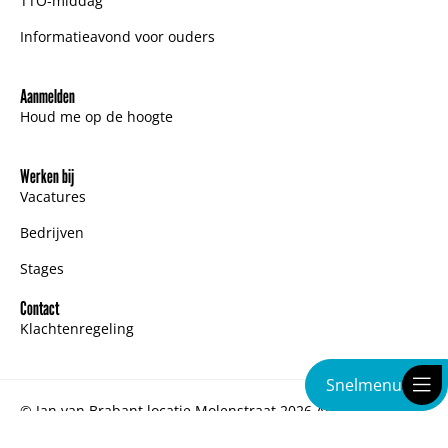
TTO-middag
Informatieavond voor ouders
Aanmelden
Houd me op de hoogte
Werken bij
Vacatures
Bedrijven
Stages
Contact
Klachtenregeling
Snelmenu
© Jan van Brabant locatie Molenstraat 2026 All Rights
Reserved