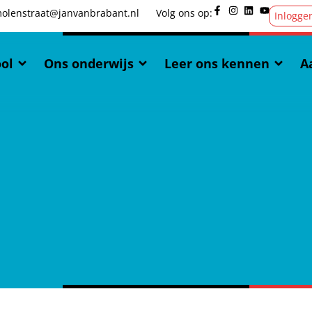
olenstraat@janvanbrabant.nl
Volg ons op:
Inlogge
ol
Ons onderwijs
Leer ons kennen
A