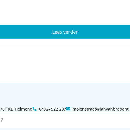
Lees verder
 5701 KD Helmond
0492- 522 287
molenstraat@janvanbrabant.