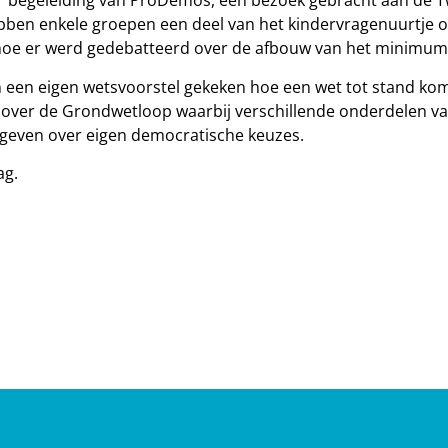
der begeleiding van ProDemos, een bezoek gebracht aan d
bben enkele groepen een deel van het kindervragenuurtje o
hoe er werd gedebatteerd over de afbouw van het minimumloo
 een eigen wetsvoorstel gekeken hoe een wet tot stand kom
over de Grondwetloop waarbij verschillende onderdelen va
egeven over eigen democratische keuzes.
ag.