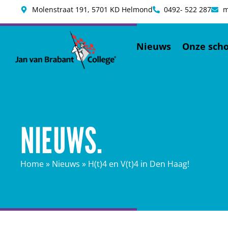
Molenstraat 191, 5701 KD Helmond
0492- 522 287
m
Nieuws
Onze scho
NIEUWS.
Home
»
Nieuws
»
H(t)4 en V(t)4 in Den Haag!