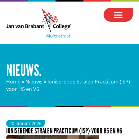
NIEUWS.
Home
»
Nieuws
»
Ioniserende Stralen Practicum (ISP)
voor H5 en V6
20 januari 2026
IONISERENDE STRALEN PRACTICUM (ISP) VOOR H5 EN V6