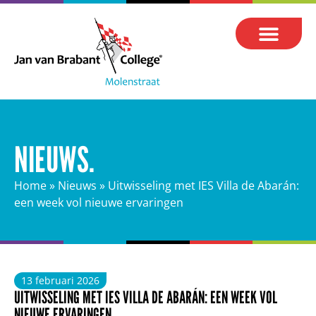
NIEUWS.
Home
»
Nieuws
»
Uitwisseling met IES Villa de Abarán:
een week vol nieuwe ervaringen
13 februari 2026
UITWISSELING MET IES VILLA DE ABARÁN: EEN WEEK VOL
NIEUWE ERVARINGEN