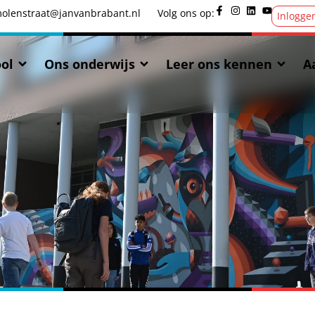
olenstraat@janvanbrabant.nl
Volg ons op:
Inlogge
ol
Ons onderwijs
Leer ons kennen
A