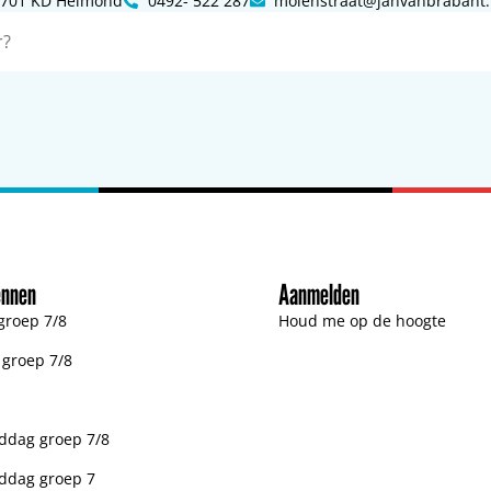
 5701 KD Helmond
0492- 522 287
molenstraat@janvanbrabant.
ennen
Aanmelden
groep 7/8
Houd me op de hoogte
n groep 7/8
dag groep 7/8
ddag groep 7