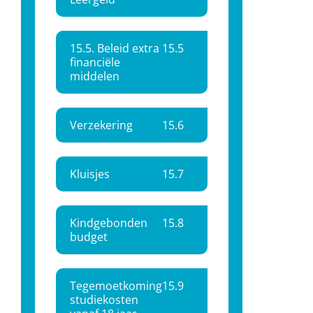
15.5. Beleid extra
15.
5
financiële
middelen
Verzekering
15.
6
Kluisjes
15.
7
Kindgebonden
15.
8
budget
Tegemoetkoming
15.
9
studiekosten