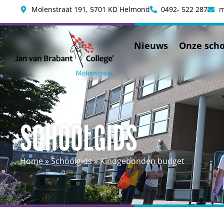
Molenstraat 191, 5701 KD Helmond
0492- 522 287
m
Nieuws
Onze scho
SCHOOLGIDS
Home
»
Schoolgids
»
Kindgebonden budget