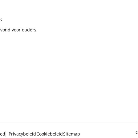
g
avond voor ouders
O
ved
Privacybeleid
Cookiebeleid
Sitemap