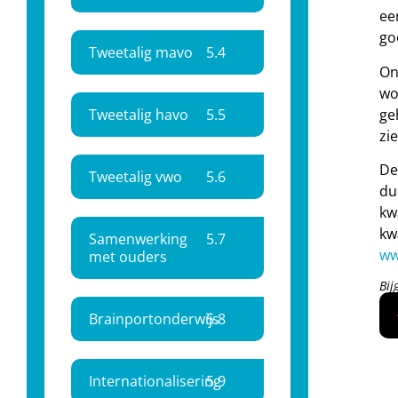
ee
go
Tweetalig mavo
5.
4
On
wo
ge
Tweetalig havo
5.
5
zi
De
Tweetalig vwo
5.
6
du
kw
kw
Samenwerking
5.
7
ww
met ouders
Bij
Brainportonderwijs
5.
8
Internationalisering
5.
9