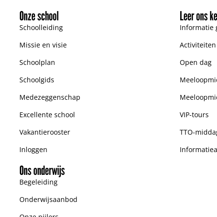
Onze school
Leer ons k
Schoolleiding
Informatie 
Missie en visie
Activiteite
Schoolplan
Open dag
Schoolgids
Meeloopmid
Medezeggenschap
Meeloopmi
Excellente school
VIP-tours
Vakantierooster
TTO-midda
Inloggen
Informatie
Ons onderwijs
Begeleiding
Onderwijsaanbod
Onze pijlers