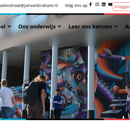
olenstraat@janvanbrabant.nl
Volg ons op:
Inlogge
ol
Ons onderwijs
Leer ons kennen
A