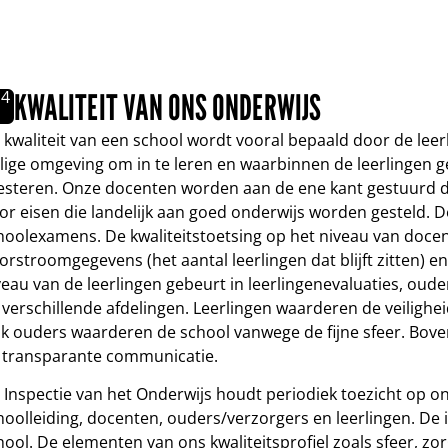
14
KWALITEIT VAN ONS ONDERWIJS
 kwaliteit van een school wordt vooral bepaald door de lee
ilige omgeving om in te leren en waarbinnen de leerlingen
esteren. Onze docenten worden aan de ene kant gestuurd do
or eisen die landelijk aan goed onderwijs worden gesteld. De 
hoolexamens. De kwaliteitstoetsing op het niveau van doce
orstroomgegevens (het aantal leerlingen dat blijft zitten) 
veau van de leerlingen gebeurt in leerlingenevaluaties, ou
 verschillende afdelingen. Leerlingen waarderen de veilighei
k ouders waarderen de school vanwege de fijne sfeer. Bove
 transparante communicatie.
 Inspectie van het Onderwijs houdt periodiek toezicht op on
hoolleiding, docenten, ouders/verzorgers en leerlingen. De i
hool. De elementen van ons kwaliteitsprofiel zoals sfeer, zor