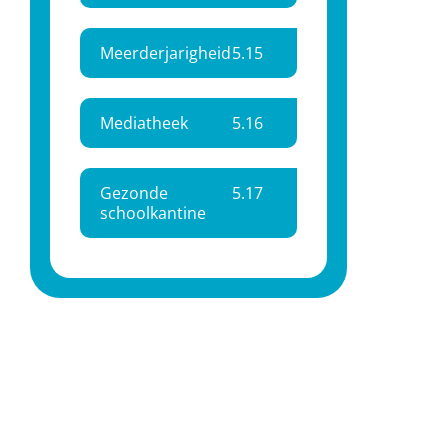
Meerderjarigheid
5.
15
Mediatheek
5.
16
Gezonde
5.
17
schoolkantine