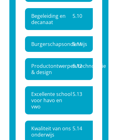
Begeleiding en
5.
10
decanaat
Burgerschapsonderwijs
5.
11
Productontwerpen/technologie
5.
12
& design
Excellente school
5.
13
voor havo en
vwo
Kwaliteit van ons
5.
14
onderwijs