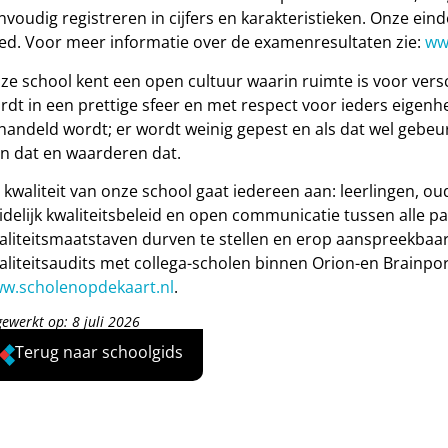
nvoudig registreren in cijfers en karakteristieken. Onze ein
ed. Voor meer informatie over de examenresultaten zie:
ww
ze school kent een open cultuur waarin ruimte is voor vers
rdt in een prettige sfeer en met respect voor ieders eigenh
handeld wordt; er wordt weinig gepest en als dat wel gebe
en dat en waarderen dat.
 kwaliteit van onze school gaat iedereen aan: leerlingen, 
idelijk kwaliteitsbeleid en open communicatie tussen alle p
aliteitsmaatstaven durven te stellen en erop aanspreekbaar z
aliteitsaudits met collega-scholen binnen Orion-en Brainp
w.scholenopdekaart.nl
.
gewerkt op: 8 juli 2026
Terug naar schoolgids