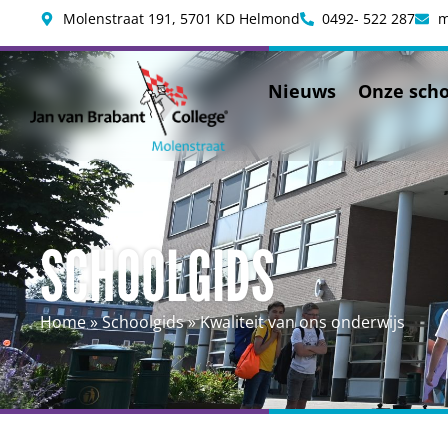
Molenstraat 191, 5701 KD Helmond
0492- 522 287
m
Nieuws
Onze scho
SCHOOLGIDS
Home
»
Schoolgids
»
Kwaliteit van ons onderwijs