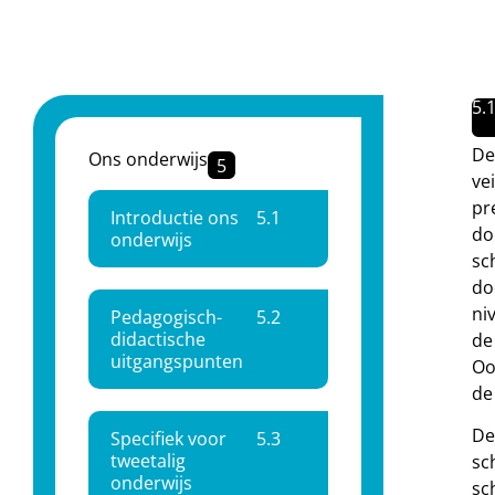
5.
De
Ons onderwijs
5
ve
pr
Introductie ons
5.
1
do
onderwijs
sc
do
ni
Pedagogisch-
5.
2
didactische
de
uitgangspunten
Oo
de
De
Specifiek voor
5.
3
tweetalig
sc
onderwijs
sc