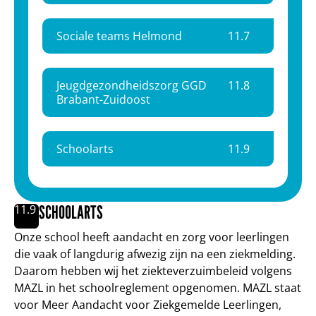
Sociale teams Helmond
11.
7
Jeugdgezondheidszorg GGD
11.
8
Brabant-Zuidoost
Schoolarts
11.
9
SCHOOLARTS
11.
9
Onze school heeft aandacht en zorg voor leerlingen
die vaak of langdurig afwezig zijn na een ziekmelding.
Daarom hebben wij het ziekteverzuimbeleid volgens
MAZL in het schoolreglement opgenomen. MAZL staat
voor Meer Aandacht voor Ziekgemelde Leerlingen,