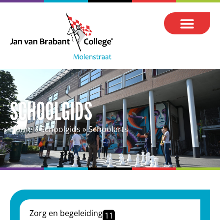
SCHOOLGIDS
Home
»
Schoolgids
»
Schoolarts
Zorg en begeleiding
11