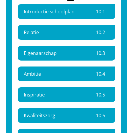
Introductie schoolplan
10.
1
Relatie
10.
2
Eigenaarschap
10.
3
Ambitie
10.
4
Inspiratie
10.
5
Kwaliteitszorg
10.
6